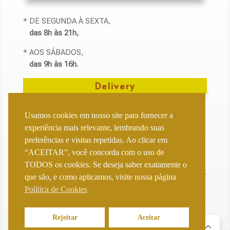
* DE SEGUNDA À SEXTA,
das 8h às 21h,
* AOS SÁBADOS,
das 9h às 16h.
Delivery
✆ fone: (21) 2240-1114
Usamos cookies em nosso site para fornecer a
✆ fone: (21) 2262-8012
experiência mais relevante, lembrando suas
whatsapp: (21) 98129-1144
preferências e visitas repetidas. Ao clicar em
“ACEITAR”, você concorda com o uso de
Entregas disponíveis de acordo com sua localização.
TODOS os cookies. Se deseja saber exatamente o
que são, e como aplicamos, visite nossa página
Ou peça :
Política de Cookies
Rejeitar
Aceitar
PT